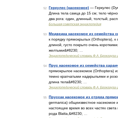
Геркулес (насекомое)
— Геркулес (Dyn
52
Длина тела самца до 15 см; тело чёрн
два рога: один, длинный, толстый, ра
Большая советская энциклопедия
Медведка насекомое из семейства 
53
к порядку прямокрылых (Orthoptera), к 
длиной, густо покрыто очень коротким
желтыми&#8230; …
Энциклопедический словарь Ф.А. Брокгауза 
Прус насекомое из семейства саран
54
прямокрылое насекомое (Orthoptera) из
темно крапчатыми надкрыльями и розо
длина тела&#8230; …
Энциклопедический словарь Ф.А. Брокгауза 
Пруссак насекомое из отряда прям
55
germanica) общеизвестное насекомое и
настоящее время во всех частях света
рода Blatta,&#8230; …