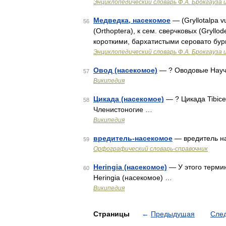
Энциклопедический словарь Ф.А. Брокгауза 
Медведка, насекомое
— (Gryllotalpa 
56
(Orthoptera), к сем. сверчковых (Gryllo
короткими, бархатистыми серовато бу
Энциклопедический словарь Ф.А. Брокгауза 
Овод (насекомое)
— ? Оводовые Науч
57
Википедия
Цикада (насекомое)
— ? Цикада Tibice
58
Членистоногие …
Википедия
вредитель-насекомое
— вредитель на
59
Орфографический словарь-справочник
Heringia (насекомое)
— У этого термин
60
Heringia (насекомое) …
Википедия
Страницы
←
Предыдущая
Сле