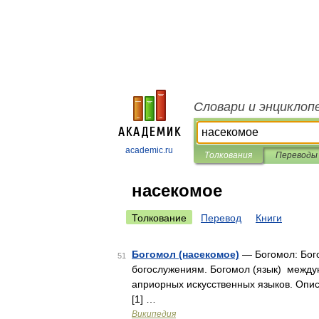
Словари и энциклоп
academic.ru
Толкования
Переводы
насекомое
Толкование
Перевод
Книги
Богомол (насекомое)
— Богомол: Бог
51
богослужениям. Богомол (язык) между
априорных искусственных языков. Опис
[1] …
Википедия