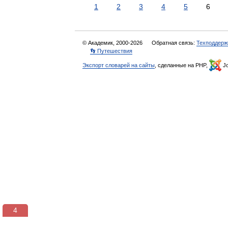
1
2
3
4
5
6
© Академик, 2000-2026
Обратная связь:
Техподдерж
👣 Путешествия
Экспорт словарей на сайты
, сделанные на PHP,
Jo
3