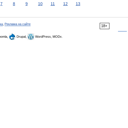
7
8
9
10
11
12
13
ка
,
Реклама на сайте
18+
omla,
Drupal,
WordPress, MODx.