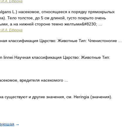
и И.А. Ефрона
vulgans L.) насекомое, относящееся к порядку прямокрылых
dea). Тело толстое, до 5 см длиной, густо покрыто очень
рыми, а на нижней стороне темно желтыми&#8230; …
и И.А. Ефрона
ная классификация Царство: Животные Тип: Членистоногие …
n linnei Научная классификация Царство: Животные Тип:
секомое, вредителя насекомого …
а существуют и другие значения, см. Heringia (значения).
дующая
→