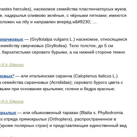
astes hercules), насекомое семейства пластинчатоусых жуков.
ое, надкрылья оливково зелёные, с чёрными пятнами; имеются
сположен на лбу и направлен вперёд и&#8230; …
сверчковых
— (Gryllotalpa vulgans L.) насекомое, относящееся
семейству сверчковых (Gryllodea). Тело толстое, до 5 см
и, бархатистыми серовато бурыми, а на нижней стороне темно
и И.А. Ефрона
човых*
— или итальянская саранча (Caloptenus italicus L.)
 семейства саранчовых (Acridiidae); серовато бурого цвета с
выми при основании крыльями; голени и бедра красные;
и И.А. Ефрона
окрылых
— или обыкновенный таракан (Blatta s. Phyllodromia
з отряда прямокрылых (Orthoptera), распространенное в
 (кроме полярных стран) и представляющее единственный вид